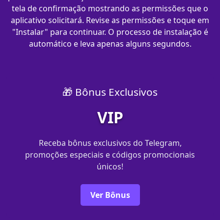
tela de confirmação mostrando as permissões que o
aplicativo solicitará. Revise as permissões e toque em
"Instalar" para continuar. O processo de instalação é
automático e leva apenas alguns segundos.
🎁 Bônus Exclusivos
VIP
Receba bônus exclusivos do Telegram,
promoções especiais e códigos promocionais
únicos!
Ver Bônus