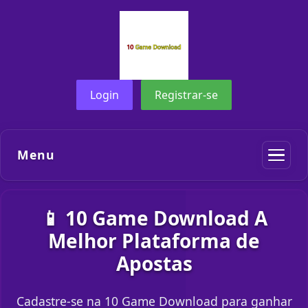
Login
Registrar-se
Menu
📱 10 Game Download A
Melhor Plataforma de
Apostas
Cadastre-se na 10 Game Download para ganhar