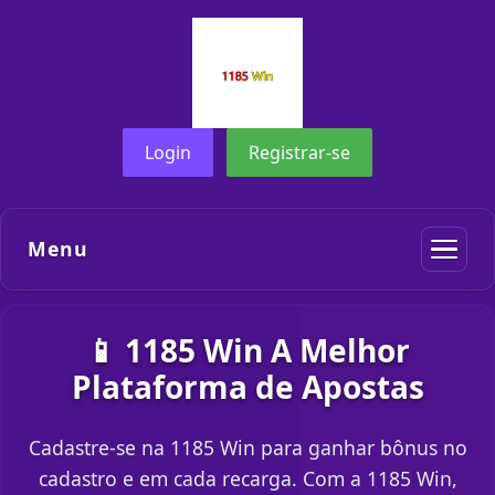
Login
Registrar-se
Menu
📱 1185 Win A Melhor
Plataforma de Apostas
Cadastre-se na 1185 Win para ganhar bônus no
cadastro e em cada recarga. Com a 1185 Win,