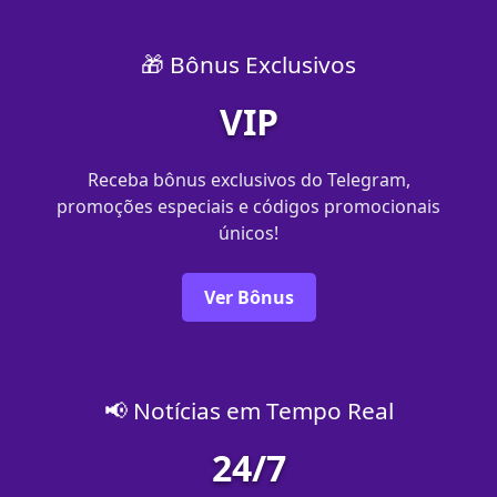
🎁 Bônus Exclusivos
VIP
Receba bônus exclusivos do Telegram,
promoções especiais e códigos promocionais
únicos!
Ver Bônus
📢 Notícias em Tempo Real
24/7