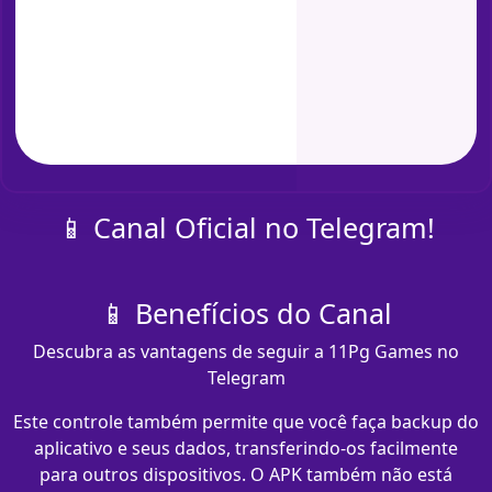
📱 Canal Oficial no Telegram!
📱 Benefícios do Canal
Descubra as vantagens de seguir a 11Pg Games no
Telegram
Este controle também permite que você faça backup do
aplicativo e seus dados, transferindo-os facilmente
para outros dispositivos. O APK também não está