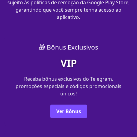
sujeito às políticas de remoção da Google Play Store,
garantindo que você sempre tenha acesso ao
aplicativo.
🎁 Bônus Exclusivos
VIP
Receba bônus exclusivos do Telegram,
promoções especiais e códigos promocionais
únicos!
Ver Bônus