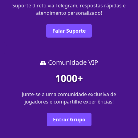
Suporte direto via Telegram, respostas rápidas e
atendimento personalizado!
Falar Suporte
👥 Comunidade VIP
1000+
Junte-se a uma comunidade exclusiva de
jogadores e compartilhe experiências!
Entrar Grupo