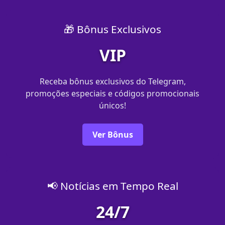
🎁 Bônus Exclusivos
VIP
Receba bônus exclusivos do Telegram,
promoções especiais e códigos promocionais
únicos!
Ver Bônus
📢 Notícias em Tempo Real
24/7