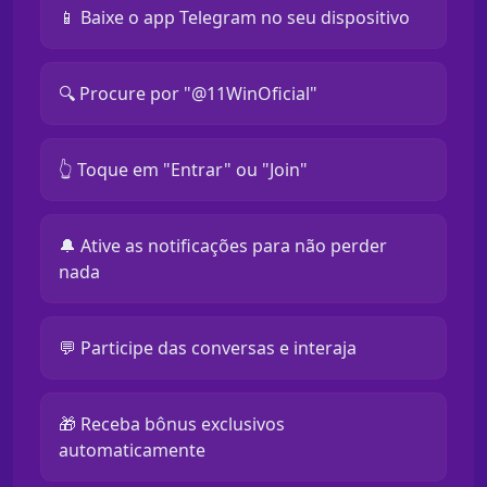
📱 Baixe o app Telegram no seu dispositivo
🔍 Procure por "@11WinOficial"
👆 Toque em "Entrar" ou "Join"
🔔 Ative as notificações para não perder
nada
💬 Participe das conversas e interaja
🎁 Receba bônus exclusivos
automaticamente