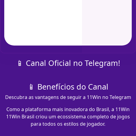
📱 Canal Oficial no Telegram!
📱 Benefícios do Canal
Descubra as vantagens de seguir a 11Win no Telegram
Como a plataforma mais inovadora do Brasil, a 11Win
11Win Brasil criou um ecossistema completo de jogos
para todos os estilos de jogador.