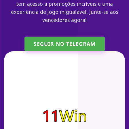
tem acesso a promoções incríveis e uma
experiência de jogo inigualável. Junte-se aos
vencedores agora!
SEGUIR NO TELEGRAM