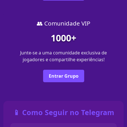
👥 Comunidade VIP
1000+
Junte-se a uma comunidade exclusiva de
jogadores e compartilhe experiências!
Entrar Grupo
📱 Como Seguir no Telegram