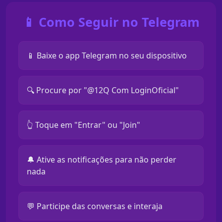
📱 Como Seguir no Telegram
📱 Baixe o app Telegram no seu dispositivo
🔍 Procure por "@12Q Com LoginOficial"
👆 Toque em "Entrar" ou "Join"
🔔 Ative as notificações para não perder
nada
💬 Participe das conversas e interaja