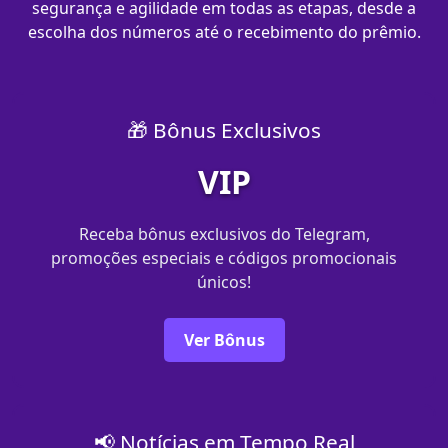
segurança e agilidade em todas as etapas, desde a
escolha dos números até o recebimento do prêmio.
🎁 Bônus Exclusivos
VIP
Receba bônus exclusivos do Telegram,
promoções especiais e códigos promocionais
únicos!
Ver Bônus
📢 Notícias em Tempo Real