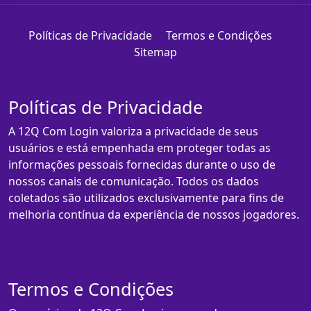
Políticas de Privacidade
Termos e Condições
Sitemap
Políticas de Privacidade
A 12Q Com Login valoriza a privacidade de seus
usuários e está empenhada em proteger todas as
informações pessoais fornecidas durante o uso de
nossos canais de comunicação. Todos os dados
coletados são utilizados exclusivamente para fins de
melhoria contínua da experiência de nossos jogadores.
Termos e Condições