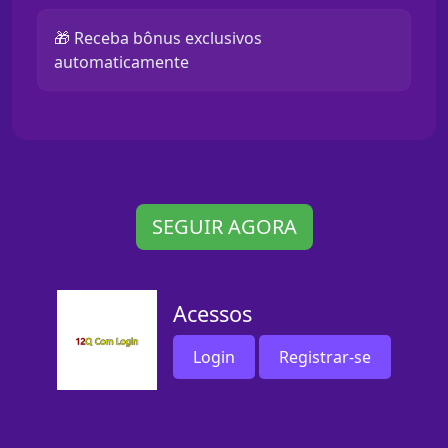
🎁 Receba bônus exclusivos
automaticamente
SEGUIR AGORA
Acessos
Login
Registrar-se