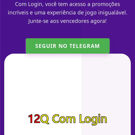
Com Login, você tem acesso a promoções
incríveis e uma experiência de jogo inigualável.
Junte-se aos vencedores agora!
SEGUIR NO TELEGRAM