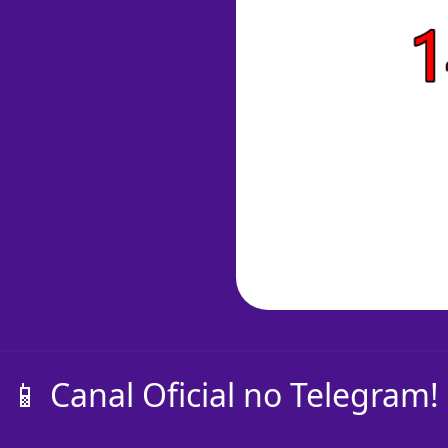
📱 Canal Oficial no Telegram!