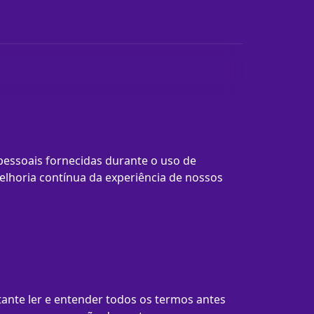
pessoais fornecidas durante o uso de
elhoria contínua da experiência de nossos
ante ler e entender todos os termos antes