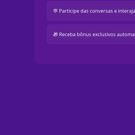
💬 Participe das conversas e interaj
🎁 Receba bônus exclusivos autom