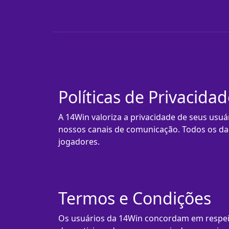
Políticas de Privacida
A 14Win valoriza a privacidade de seus usu
nossos canais de comunicação. Todos os dad
jogadores.
Termos e Condições
Os usuários da 14Win concordam em respeita