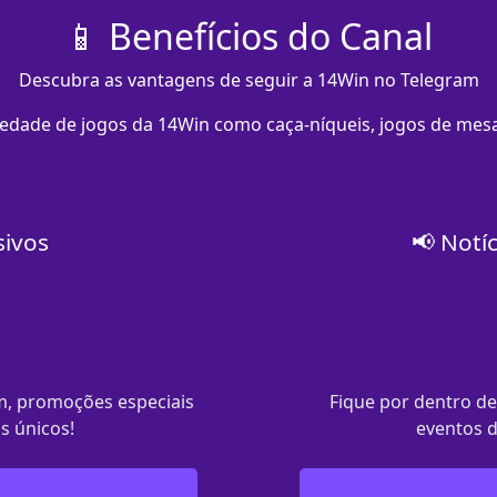
📱 Benefícios do Canal
Descubra as vantagens de seguir a 14Win no Telegram
ade de jogos da 14Win como caça-níqueis, jogos de mesa, 
sivos
📢 Notí
m, promoções especiais
Fique por dentro d
s únicos!
eventos d