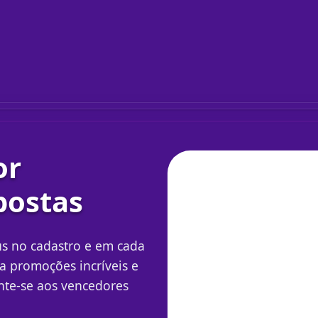
or
postas
s no cadastro e em cada
a promoções incríveis e
unte-se aos vencedores