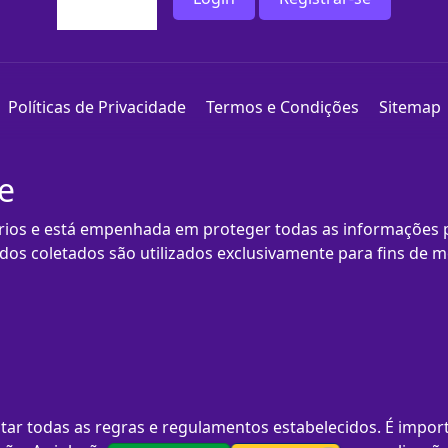
Políticas de Privacidade
Termos e Condições
Sitemap
de
ários e está empenhada em proteger todas as informações 
os coletados são utilizados exclusivamente para fins de m
r todas as regras e regulamentos estabelecidos. É import