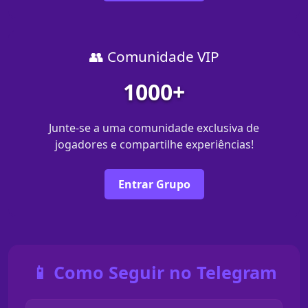
👥 Comunidade VIP
1000+
Junte-se a uma comunidade exclusiva de
jogadores e compartilhe experiências!
Entrar Grupo
📱 Como Seguir no Telegram