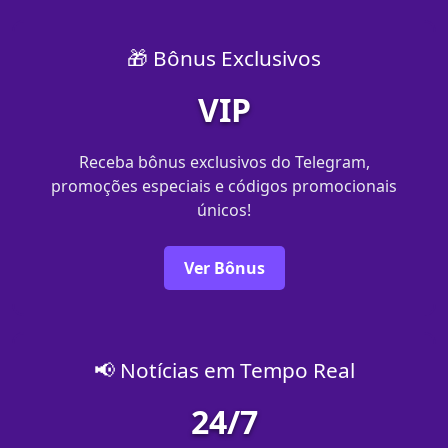
🎁 Bônus Exclusivos
VIP
Receba bônus exclusivos do Telegram,
promoções especiais e códigos promocionais
únicos!
Ver Bônus
📢 Notícias em Tempo Real
24/7