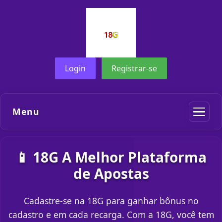
Login
Registrar-se
Menu
📱 18G A Melhor Plataforma
de Apostas
Cadastre-se na 18G para ganhar bônus no
cadastro e em cada recarga. Com a 18G, você tem