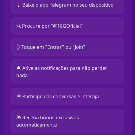
📱 Baixe o app Telegram no seu dispositivo
🔍 Procure por "@18GOficial"
👆 Toque em "Entrar" ou "Join"
🔔 Ative as notificações para não perder
nada
💬 Participe das conversas e interaja
🎁 Receba bônus exclusivos
automaticamente