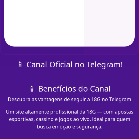
📱 Canal Oficial no Telegram!
📱 Benefícios do Canal
Descubra as vantagens de seguir a 18G no Telegram
Um site altamente profissional da 18G — com apostas
esportivas, cassino e jogos ao vivo, ideal para quem
busca emoção e segurança.