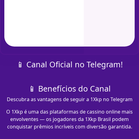
📱 Canal Oficial no Telegram!
📱 Benefícios do Canal
Descubra as vantagens de seguir a 1Xkp no Telegram
O 1Xkp é uma das plataformas de cassino online mais
envolventes — os jogadores da 1Xkp Brasil podem
conquistar prêmios incríveis com diversão garantida.