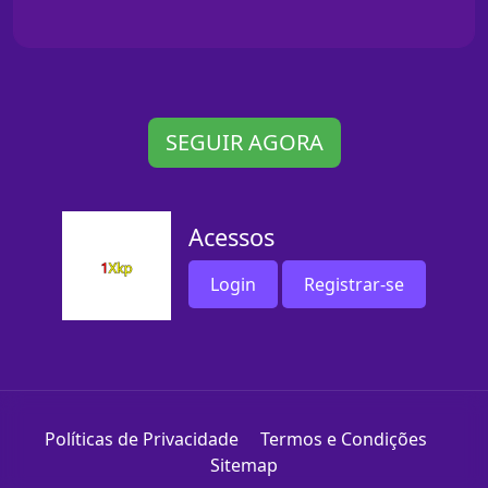
SEGUIR AGORA
Acessos
Login
Registrar-se
Políticas de Privacidade
Termos e Condições
Sitemap