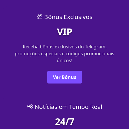
🎁 Bônus Exclusivos
VIP
Receba bônus exclusivos do Telegram,
promoções especiais e códigos promocionais
únicos!
Ver Bônus
📢 Notícias em Tempo Real
24/7