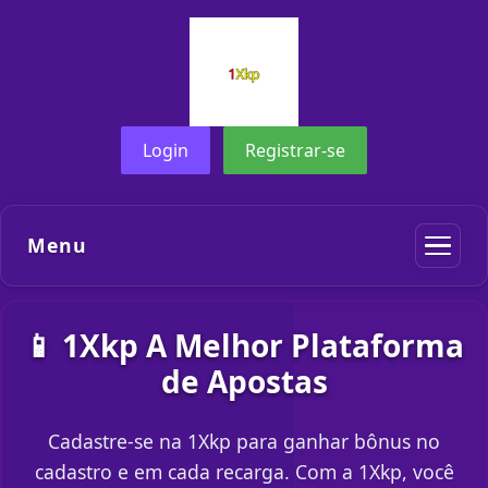
Login
Registrar-se
Menu
📱 1Xkp A Melhor Plataforma
de Apostas
Cadastre-se na 1Xkp para ganhar bônus no
cadastro e em cada recarga. Com a 1Xkp, você