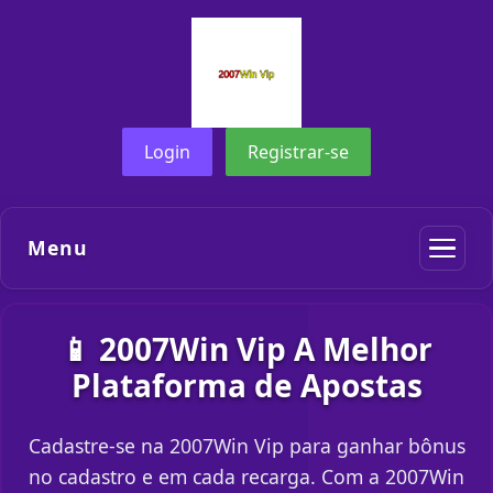
Login
Registrar-se
Menu
📱 2007Win Vip A Melhor
Plataforma de Apostas
Cadastre-se na 2007Win Vip para ganhar bônus
no cadastro e em cada recarga. Com a 2007Win