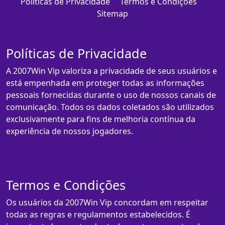
Políticas de Privacidade
Termos e Condições
Sitemap
Políticas de Privacidade
A 2007Win Vip valoriza a privacidade de seus usuários e
está empenhada em proteger todas as informações
pessoais fornecidas durante o uso de nossos canais de
comunicação. Todos os dados coletados são utilizados
exclusivamente para fins de melhoria contínua da
experiência de nossos jogadores.
Termos e Condições
Os usuários da 2007Win Vip concordam em respeitar
todas as regras e regulamentos estabelecidos. É