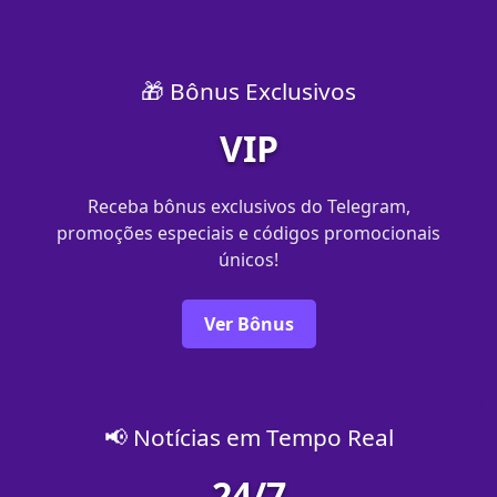
🎁 Bônus Exclusivos
VIP
Receba bônus exclusivos do Telegram,
promoções especiais e códigos promocionais
únicos!
Ver Bônus
📢 Notícias em Tempo Real
24/7