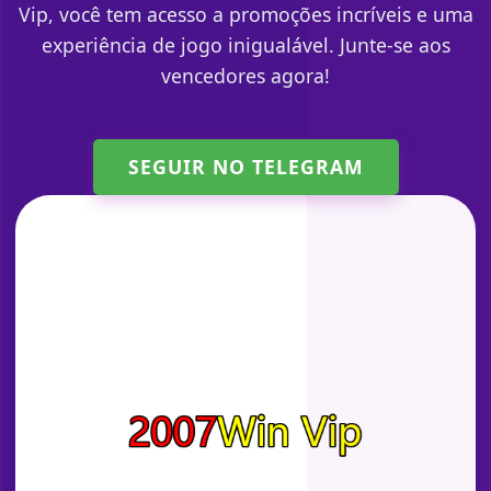
Vip, você tem acesso a promoções incríveis e uma
experiência de jogo inigualável. Junte-se aos
vencedores agora!
SEGUIR NO TELEGRAM