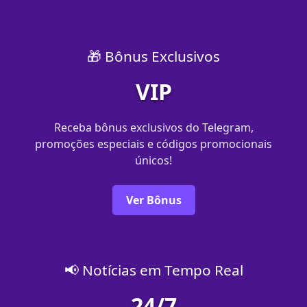
🎁 Bônus Exclusivos
VIP
Receba bônus exclusivos do Telegram,
promoções especiais e códigos promocionais
únicos!
Ver Bônus
📢 Notícias em Tempo Real
24/7