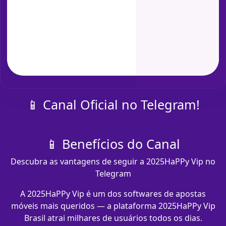
📱 Canal Oficial no Telegram!
📱 Benefícios do Canal
Descubra as vantagens de seguir a 2025HaPPy Vip no
Telegram
A 2025HaPPy Vip é um dos softwares de apostas
móveis mais queridos — a plataforma 2025HaPPy Vip
Brasil atrai milhares de usuários todos os dias.