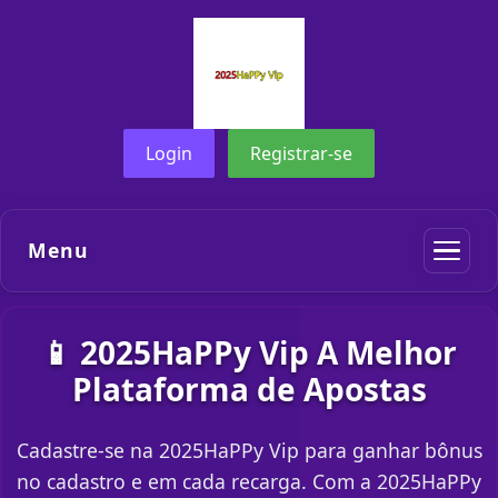
Login
Registrar-se
Menu
📱 2025HaPPy Vip A Melhor
Plataforma de Apostas
Cadastre-se na 2025HaPPy Vip para ganhar bônus
no cadastro e em cada recarga. Com a 2025HaPPy