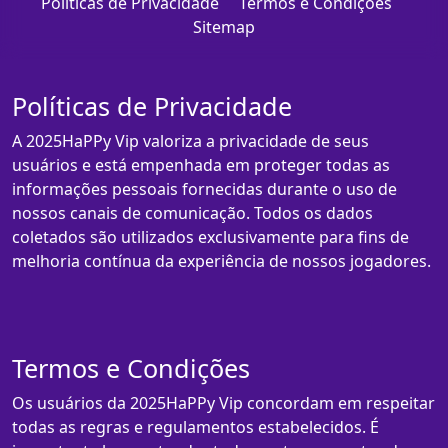
Políticas de Privacidade
Termos e Condições
Sitemap
Políticas de Privacidade
A 2025HaPPy Vip valoriza a privacidade de seus
usuários e está empenhada em proteger todas as
informações pessoais fornecidas durante o uso de
nossos canais de comunicação. Todos os dados
coletados são utilizados exclusivamente para fins de
melhoria contínua da experiência de nossos jogadores.
Termos e Condições
Os usuários da 2025HaPPy Vip concordam em respeitar
todas as regras e regulamentos estabelecidos. É