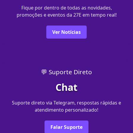
Fique por dentro de todas as novidades,
promoções e eventos da 27E em tempo real!
Ver Notícias
💬 Suporte Direto
Chat
Suporte direto via Telegram, respostas rápidas e
atendimento personalizado!
Falar Suporte