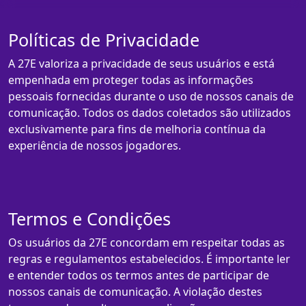
Políticas de Privacidade
A 27E valoriza a privacidade de seus usuários e está
empenhada em proteger todas as informações
pessoais fornecidas durante o uso de nossos canais de
comunicação. Todos os dados coletados são utilizados
exclusivamente para fins de melhoria contínua da
experiência de nossos jogadores.
Termos e Condições
Os usuários da 27E concordam em respeitar todas as
regras e regulamentos estabelecidos. É importante ler
e entender todos os termos antes de participar de
nossos canais de comunicação. A violação destes