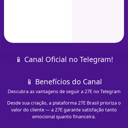
📱 Canal Oficial no Telegram!
📱 Benefícios do Canal
Descubra as vantagens de seguir a 27E no Telegram
Desde sua criação, a plataforma 27E Brasil prioriza o
valor do cliente — a 27E garante satisfação tanto
emocional quanto financeira.