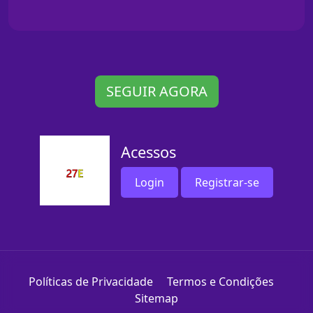
SEGUIR AGORA
Acessos
Login
Registrar-se
Políticas de Privacidade
Termos e Condições
Sitemap