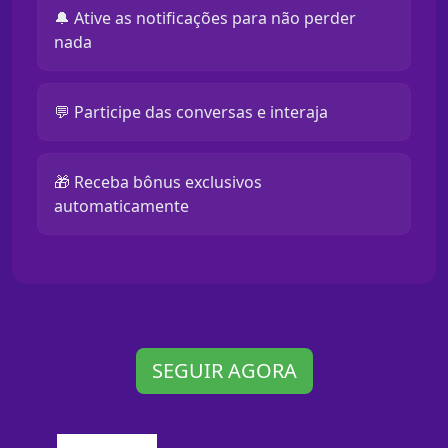
🔔 Ative as notificações para não perder
nada
💬 Participe das conversas e interaja
🎁 Receba bônus exclusivos
automaticamente
SEGUIR AGORA