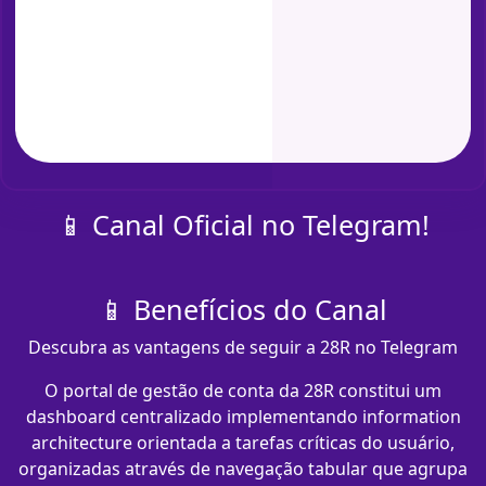
📱 Canal Oficial no Telegram!
📱 Benefícios do Canal
Descubra as vantagens de seguir a 28R no Telegram
O portal de gestão de conta da 28R constitui um
dashboard centralizado implementando information
architecture orientada a tarefas críticas do usuário,
organizadas através de navegação tabular que agrupa