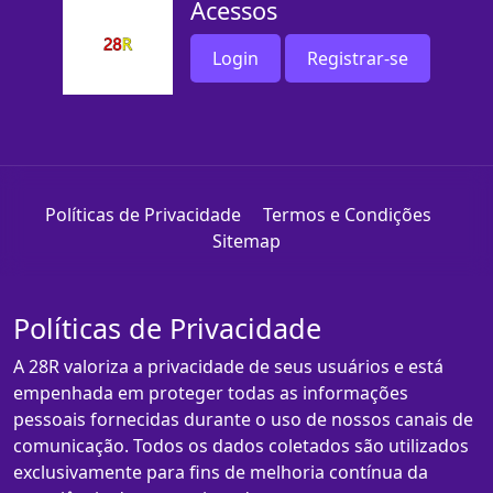
Acessos
Login
Registrar-se
Políticas de Privacidade
Termos e Condições
Sitemap
Políticas de Privacidade
A 28R valoriza a privacidade de seus usuários e está
empenhada em proteger todas as informações
pessoais fornecidas durante o uso de nossos canais de
comunicação. Todos os dados coletados são utilizados
exclusivamente para fins de melhoria contínua da