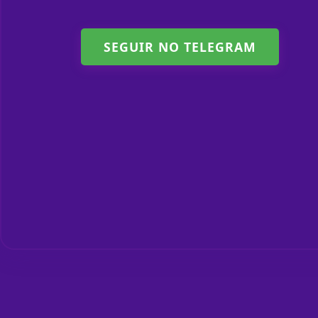
SEGUIR NO TELEGRAM