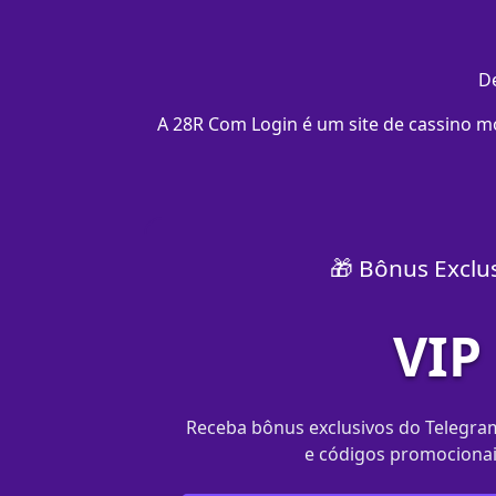
De
A 28R Com Login é um site de cassino m
🎁 Bônus Exclu
VIP
Receba bônus exclusivos do Telegra
e códigos promocionai