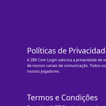
Políticas de Privacida
A 28R Com Login valoriza a privacidade de 
de nossos canais de comunicação. Todos os 
nossos jogadores.
Termos e Condições