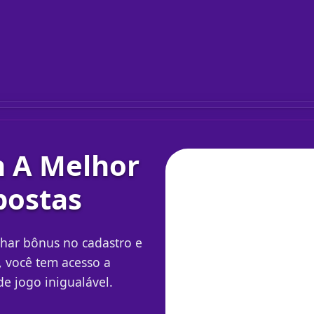
n A Melhor
postas
har bônus no cadastro e
 você tem acesso a
e jogo inigualável.