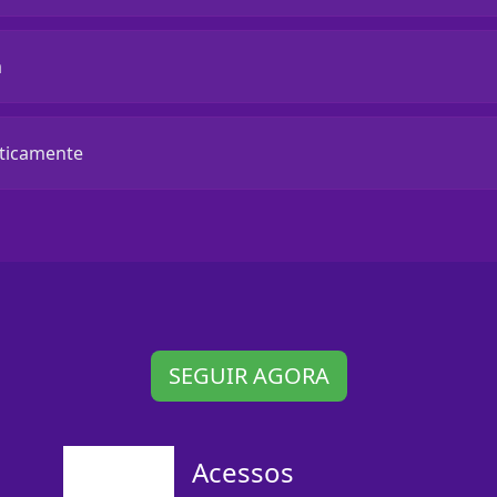
a
aticamente
SEGUIR AGORA
Acessos