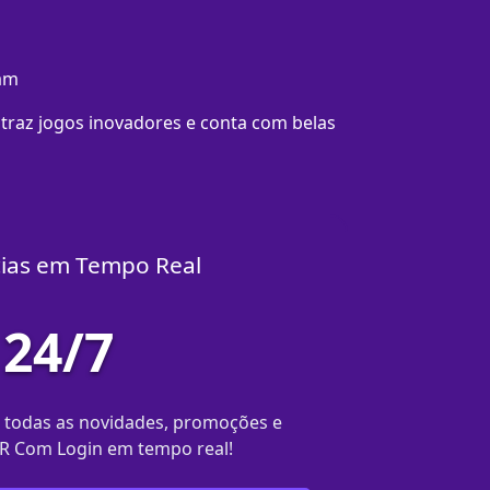
ram
traz jogos inovadores e conta com belas
cias em Tempo Real
24/7
e todas as novidades, promoções e
R Com Login em tempo real!