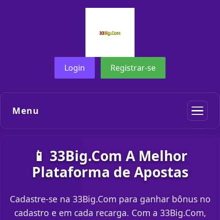
Login
Registrar-se
Menu
📱 33Big.Com A Melhor
Plataforma de Apostas
Cadastre-se na 33Big.Com para ganhar bônus no
cadastro e em cada recarga. Com a 33Big.Com,