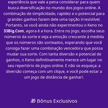
experiência que vale a pena considerar para quem
busca diversificação no mundo dos jogos online. A
combinação de simplicidade, rapidez e o potencial para
grandes ganhos fazem dele uma opção irresistível.
Portanto, se você ainda não experimentou o Keno no
33Big.Com
, agora é a hora. Entre no jogo, escolha seus
números da sorte e veja a emoção crescente à medida
que os números são sorteados, esperando que você
consiga fazer uma combinação vencedora que possa
mudar sua sorte. Com tanta diversão e potencial de
ganhos, o Keno definitivamente merece um lugar no
seu repertório de jogos online. E não se esqueça: a
diversão começa com um clique, e você pode estar a
um jogo de distância de ganhar!.
🎁 Bônus Exclusivos