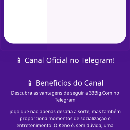
📱 Canal Oficial no Telegram!
📱 Benefícios do Canal
Descubra as vantagens de seguir a 33Big.Com no
Telegram
jogo que não apenas desafia a sorte, mas também
proporciona momentos de socialização e
entretenimento. O Keno é, sem dúvida, uma