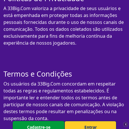
A 33Big.Com valoriza a privacidade de seus usuários e
está empenhada em proteger todas as informações
pessoais fornecidas durante o uso de nossos canais de
comunicação. Todos os dados coletados são utilizados
exclusivamente para fins de melhoria contínua da
experiência de nossos jogadores.
Termos e Condições
Os usuários da 33Big.Com concordam em respeitar
todas as regras e regulamentos estabelecidos. É
importante ler e entender todos os termos antes de
participar de nossos canais de comunicação. A violação
destes termos pode resultar em penalizações ou na
suspensão da conta.
X
Cadastre-se
Entrar