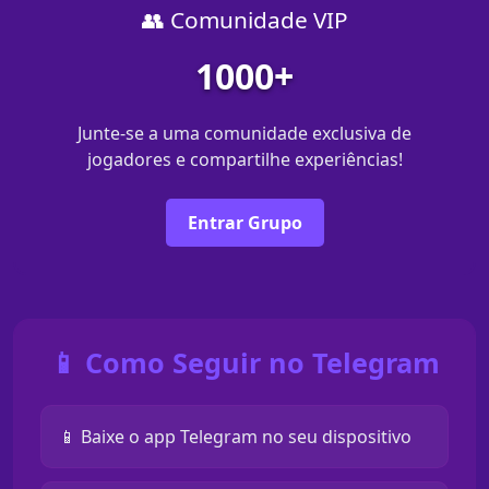
👥 Comunidade VIP
1000+
Junte-se a uma comunidade exclusiva de
jogadores e compartilhe experiências!
Entrar Grupo
📱 Como Seguir no Telegram
📱 Baixe o app Telegram no seu dispositivo