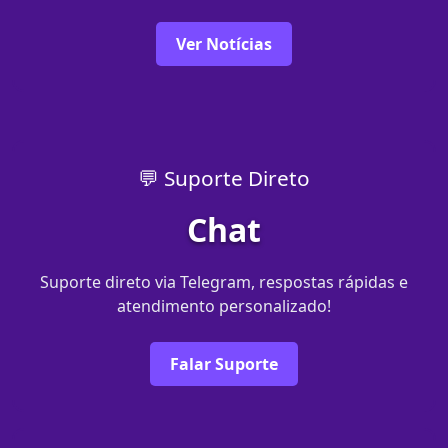
Ver Notícias
💬 Suporte Direto
Chat
Suporte direto via Telegram, respostas rápidas e
atendimento personalizado!
Falar Suporte