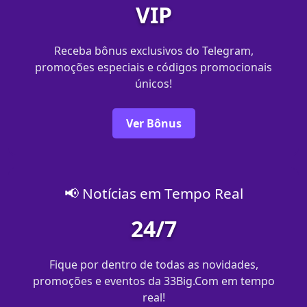
VIP
Receba bônus exclusivos do Telegram,
promoções especiais e códigos promocionais
únicos!
Ver Bônus
📢 Notícias em Tempo Real
24/7
Fique por dentro de todas as novidades,
promoções e eventos da 33Big.Com em tempo
real!