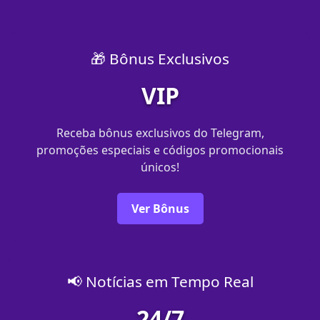
🎁 Bônus Exclusivos
VIP
Receba bônus exclusivos do Telegram,
promoções especiais e códigos promocionais
únicos!
Ver Bônus
📢 Notícias em Tempo Real
24/7