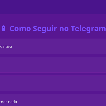
📱 Como Seguir no Telegram
ositivo
erder nada