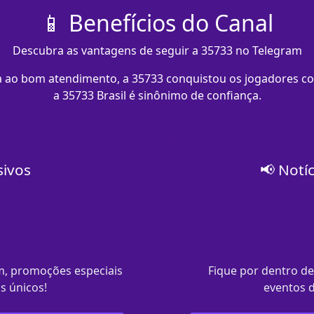
📱 Benefícios do Canal
Descubra as vantagens de seguir a 35733 no Telegram
o bom atendimento, a 35733 conquistou os jogadores com
a 35733 Brasil é sinônimo de confiança.
sivos
📢 Notí
m, promoções especiais
Fique por dentro d
s únicos!
eventos 