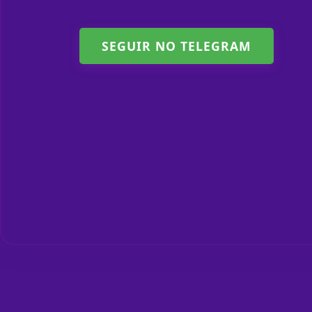
SEGUIR NO TELEGRAM