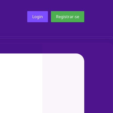
Login
Registrar-se