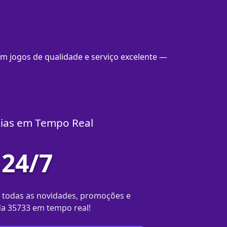
 jogos de qualidade e serviço excelente —
cias em Tempo Real
24/7
e todas as novidades, promoções e
da 35733 em tempo real!