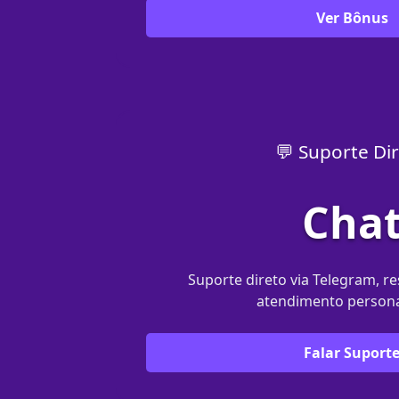
Ver Bônus
💬 Suporte Di
Cha
Suporte direto via Telegram, r
atendimento persona
Falar Suport