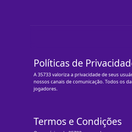
Políticas de Privacida
A 35733 valoriza a privacidade de seus usu
nossos canais de comunicação. Todos os dad
jogadores.
Termos e Condições