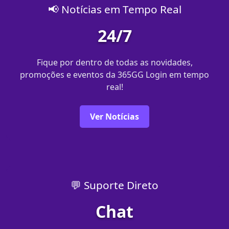
📢 Notícias em Tempo Real
24/7
Fique por dentro de todas as novidades,
promoções e eventos da 365GG Login em tempo
real!
Ver Notícias
💬 Suporte Direto
Chat