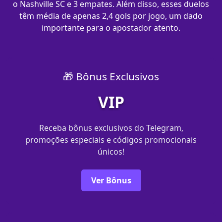
o Nashville SC e 3 empates. Além disso, esses duelos
têm média de apenas 2,4 gols por jogo, um dado
importante para o apostador atento.
🎁 Bônus Exclusivos
VIP
Receba bônus exclusivos do Telegram,
promoções especiais e códigos promocionais
únicos!
Ver Bônus