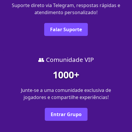
Suporte direto via Telegram, respostas rápidas e
atendimento personalizado!
Falar Suporte
👥 Comunidade VIP
1000+
Junte-se a uma comunidade exclusiva de
jogadores e compartilhe experiências!
Entrar Grupo