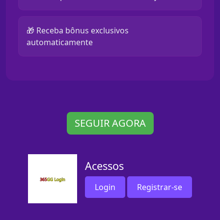
🎁 Receba bônus exclusivos
automaticamente
SEGUIR AGORA
Acessos
Login
Registrar-se