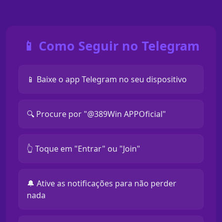
📱 Como Seguir no Telegram
📱 Baixe o app Telegram no seu dispositivo
🔍 Procure por "@389Win APPOficial"
👆 Toque em "Entrar" ou "Join"
🔔 Ative as notificações para não perder
nada