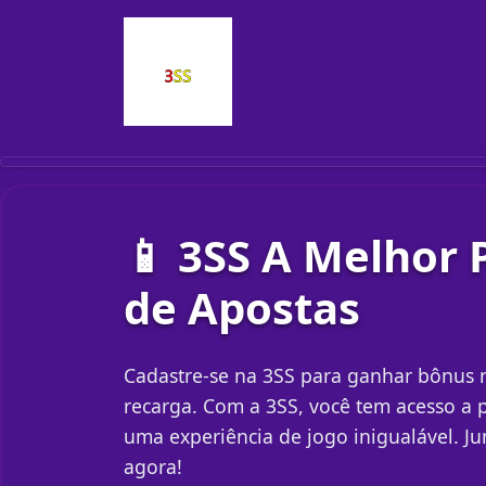
📱 3SS A Melhor 
de Apostas
Cadastre-se na 3SS para ganhar bônus 
recarga. Com a 3SS, você tem acesso a 
uma experiência de jogo inigualável. J
agora!