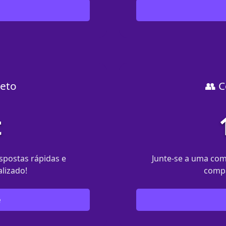
reto
👥 
t
espostas rápidas e
Junte-se a uma com
lizado!
compa
e