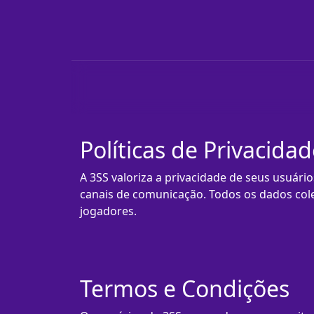
Políticas de Privacida
A 3SS valoriza a privacidade de seus usuár
canais de comunicação. Todos os dados cole
jogadores.
Termos e Condições