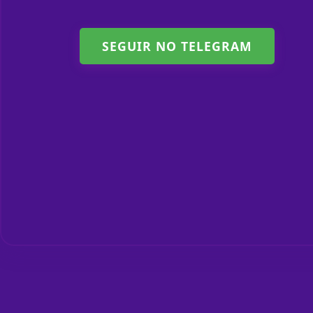
SEGUIR NO TELEGRAM