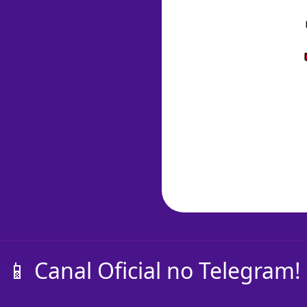
📱 Canal Oficial no Telegram!