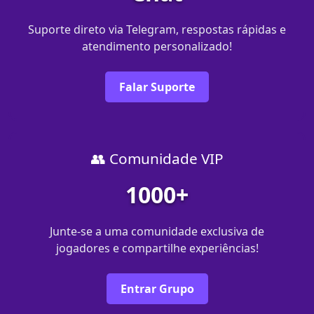
Suporte direto via Telegram, respostas rápidas e
atendimento personalizado!
Falar Suporte
👥 Comunidade VIP
1000+
Junte-se a uma comunidade exclusiva de
jogadores e compartilhe experiências!
Entrar Grupo