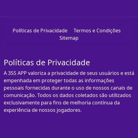
Políticas de Privacidade
Termos e Condições
Sitemap
Políticas de Privacidade
A 3SS APP valoriza a privacidade de seus usuários e está
empenhada em proteger todas as informações
pessoais fornecidas durante o uso de nossos canais de
comunicação. Todos os dados coletados são utilizados
exclusivamente para fins de melhoria contínua da
experiência de nossos jogadores.