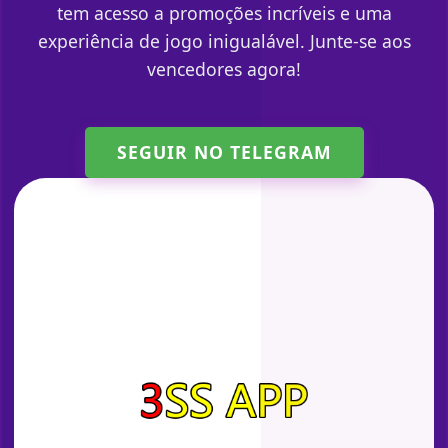
tem acesso a promoções incríveis e uma
experiência de jogo inigualável. Junte-se aos
vencedores agora!
SEGUIR NO TELEGRAM