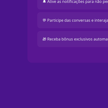
🔔 Ative as notificações para não p
💬 Participe das conversas e interaj
🎁 Receba bônus exclusivos autom