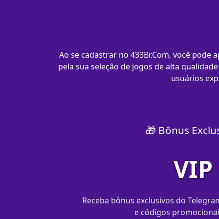
Ao se cadastrar no 433Br.Com, você pode a
pela sua seleção de jogos de alta qualidad
usuários exp
🎁 Bônus Exclu
VIP
Receba bônus exclusivos do Telegra
e códigos promocionai