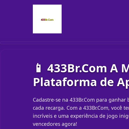
📱 433Br.Com A 
Plataforma de A
Cadastre-se na 433Br.Com para ganhar 
cada recarga. Com a 433Br.Com, você t
incríveis e uma experiência de jogo inig
vencedores agora!