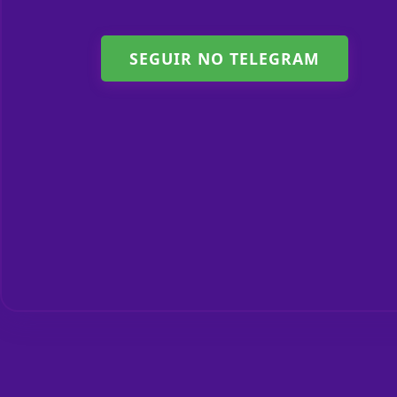
SEGUIR NO TELEGRAM