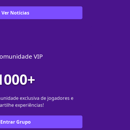
Ver Notícias
Comunidade VIP
1000+
unidade exclusiva de jogadores e
rtilhe experiências!
Entrar Grupo