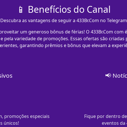
📱 Benefícios do Canal
Descubra as vantagens de seguir a 433Br.Com no Telegram
proveitar um generoso bônus de férias! O 433Br.Com com​ é
e e pela variedade de promoções. Essas ofertas são criada
erientes, garantindo prêmios e bônus que elevam a experiê
sivos
📢 Notí
m, promoções especiais
Fique por dentro d
s únicos!
eventos da