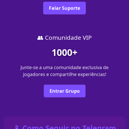
Falar Suporte
👥 Comunidade VIP
1000+
Junte-se a uma comunidade exclusiva de
jogadores e compartilhe experiências!
Entrar Grupo
📱 Como Seguir no Telegram