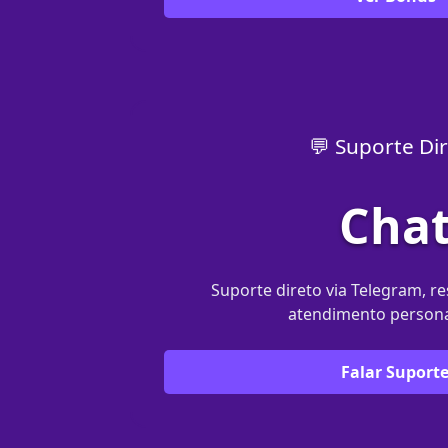
💬 Suporte Di
Cha
Suporte direto via Telegram, r
atendimento persona
Falar Suport