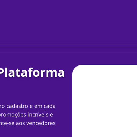
 Plataforma
no cadastro e em cada
promoções incríveis e
unte-se aos vencedores