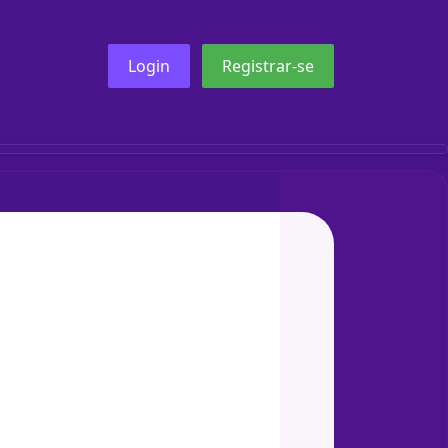
Login
Registrar-se