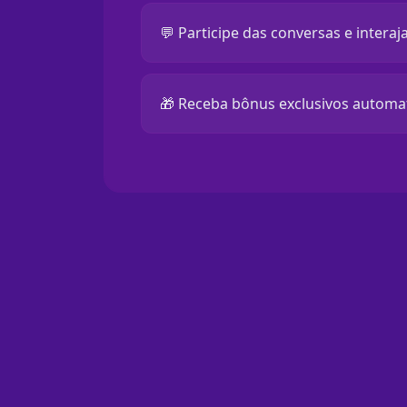
💬 Participe das conversas e interaj
🎁 Receba bônus exclusivos autom