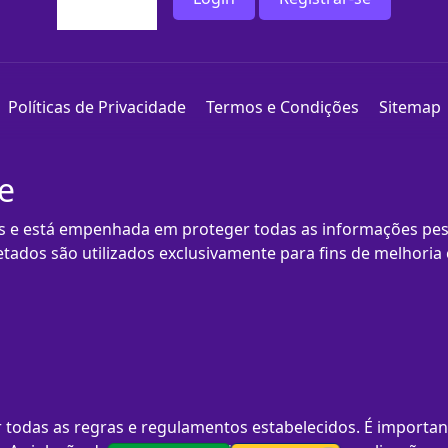
Políticas de Privacidade
Termos e Condições
Sitemap
de
rios e está empenhada em proteger todas as informações pe
tados são utilizados exclusivamente para fins de melhoria
 todas as regras e regulamentos estabelecidos. É importan