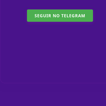
SEGUIR NO TELEGRAM