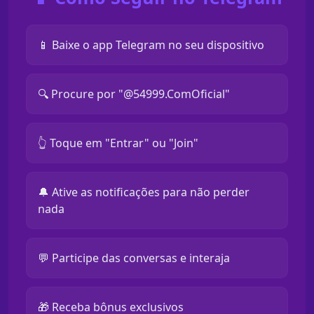
📱 Baixe o app Telegram no seu dispositivo
🔍 Procure por "@54999.ComOficial"
👆 Toque em "Entrar" ou "Join"
🔔 Ative as notificações para não perder
nada
💬 Participe das conversas e interaja
🎁 Receba bônus exclusivos