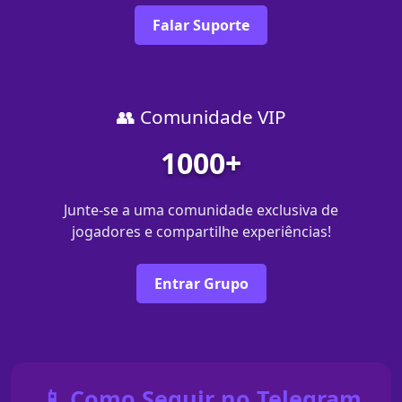
Falar Suporte
👥 Comunidade VIP
1000+
Junte-se a uma comunidade exclusiva de
jogadores e compartilhe experiências!
Entrar Grupo
📱 Como Seguir no Telegram