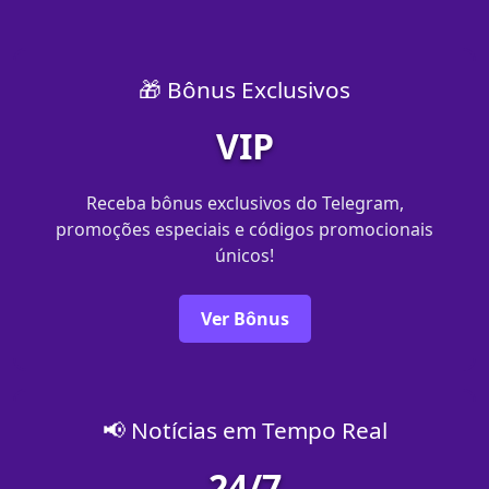
🎁 Bônus Exclusivos
VIP
Receba bônus exclusivos do Telegram,
promoções especiais e códigos promocionais
únicos!
Ver Bônus
📢 Notícias em Tempo Real
24/7