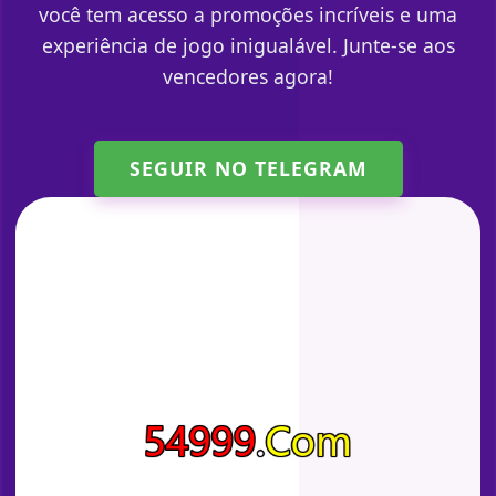
você tem acesso a promoções incríveis e uma
experiência de jogo inigualável. Junte-se aos
vencedores agora!
SEGUIR NO TELEGRAM