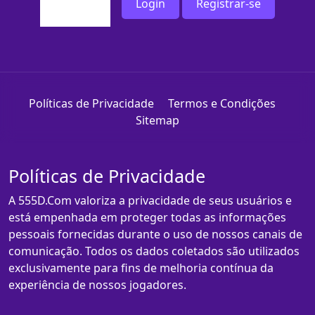
Login
Registrar-se
Políticas de Privacidade
Termos e Condições
Sitemap
Políticas de Privacidade
A 555D.Com valoriza a privacidade de seus usuários e
está empenhada em proteger todas as informações
pessoais fornecidas durante o uso de nossos canais de
comunicação. Todos os dados coletados são utilizados
exclusivamente para fins de melhoria contínua da
experiência de nossos jogadores.