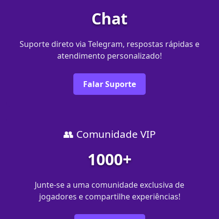
Chat
Suporte direto via Telegram, respostas rápidas e
atendimento personalizado!
Falar Suporte
👥 Comunidade VIP
1000+
Junte-se a uma comunidade exclusiva de
jogadores e compartilhe experiências!