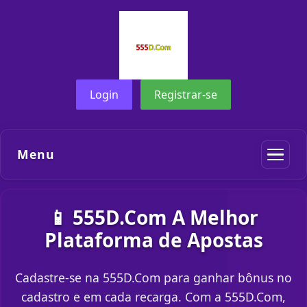
Login
Registrar-se
Menu
📱 555D.Com A Melhor
Plataforma de Apostas
Cadastre-se na 555D.Com para ganhar bônus no
cadastro e em cada recarga. Com a 555D.Com,