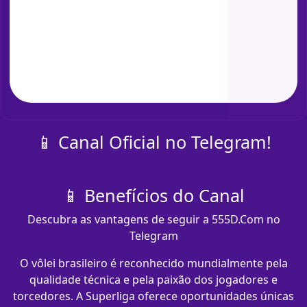
📱 Canal Oficial no Telegram!
📱 Benefícios do Canal
Descubra as vantagens de seguir a 555D.Com no
Telegram
O vôlei brasileiro é reconhecido mundialmente pela
qualidade técnica e pela paixão dos jogadores e
torcedores. A Superliga oferece oportunidades únicas