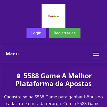
Login
Registrar-se
Menu
📱 5588 Game A Melhor
Plataforma de Apostas
Cadastre-se na 5588 Game para ganhar bônus no
cadastro e em cada recarga. Com a 5588 Game,