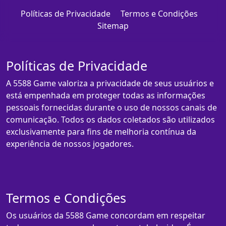
Políticas de Privacidade
Termos e Condições
Sitemap
Políticas de Privacidade
A 5588 Game valoriza a privacidade de seus usuários e
está empenhada em proteger todas as informações
pessoais fornecidas durante o uso de nossos canais de
comunicação. Todos os dados coletados são utilizados
exclusivamente para fins de melhoria contínua da
experiência de nossos jogadores.
Termos e Condições
Os usuários da 5588 Game concordam em respeitar