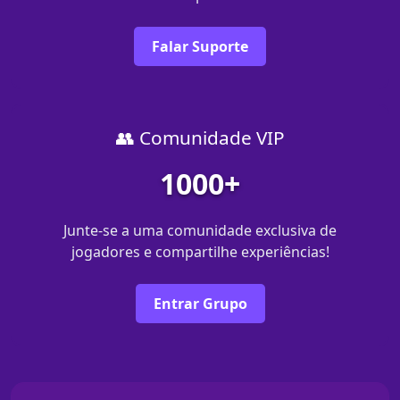
Falar Suporte
👥 Comunidade VIP
1000+
Junte-se a uma comunidade exclusiva de
jogadores e compartilhe experiências!
Entrar Grupo