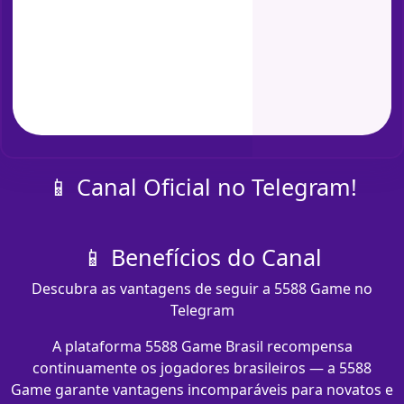
📱 Canal Oficial no Telegram!
📱 Benefícios do Canal
Descubra as vantagens de seguir a 5588 Game no
Telegram
A plataforma 5588 Game Brasil recompensa
continuamente os jogadores brasileiros — a 5588
Game garante vantagens incomparáveis para novatos e