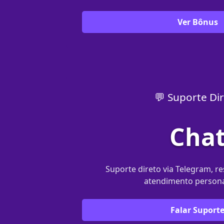
Ver Bônus
💬 Suporte Di
Cha
Suporte direto via Telegram, r
atendimento persona
Falar Suport