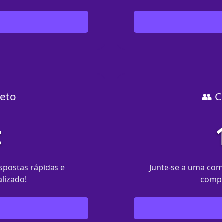
reto
👥 
t
espostas rápidas e
Junte-se a uma com
lizado!
compa
e