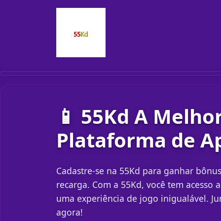
📱 55Kd A Melho
Plataforma de A
Cadastre-se na 55Kd para ganhar bônus
recarga. Com a 55Kd, você tem acesso a
uma experiência de jogo inigualável. J
agora!