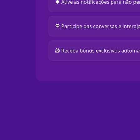
🔔 Ative as notificações para não p
💬 Participe das conversas e interaj
🎁 Receba bônus exclusivos autom