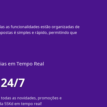
Todas as funcionalidades estão organizadas de
apostas é simples e rápido, permitindo que
cias em Tempo Real
24/7
e todas as novidades, promoções e
da 55Kd em tempo real!