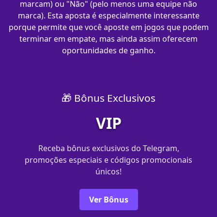
marcam) ou "Não" (pelo menos uma equipe não
marca). Esta aposta é especialmente interessante
porque permite que você aposte em jogos que podem
terminar em empate, mas ainda assim oferecem
oportunidades de ganho.
🎁 Bônus Exclusivos
VIP
Receba bônus exclusivos do Telegram,
promoções especiais e códigos promocionais
únicos!
Ver Bônus