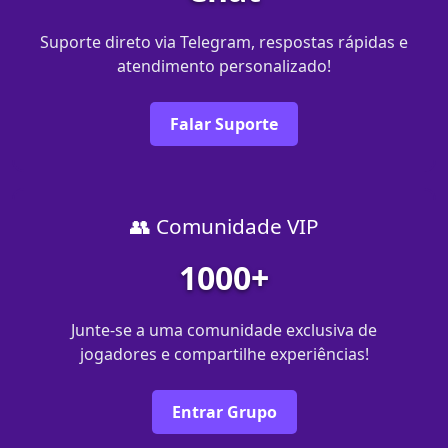
Suporte direto via Telegram, respostas rápidas e
atendimento personalizado!
Falar Suporte
👥 Comunidade VIP
1000+
Junte-se a uma comunidade exclusiva de
jogadores e compartilhe experiências!
Entrar Grupo