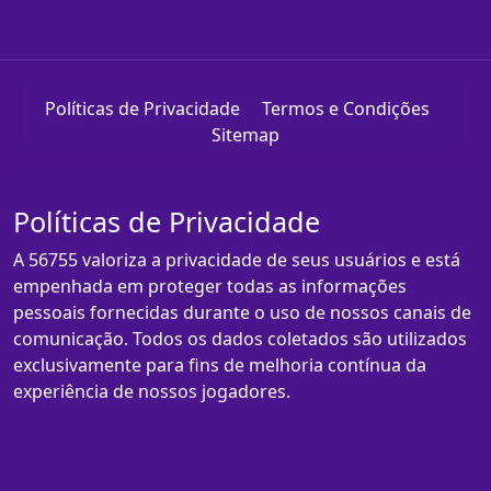
Políticas de Privacidade
Termos e Condições
Sitemap
Políticas de Privacidade
A 56755 valoriza a privacidade de seus usuários e está
empenhada em proteger todas as informações
pessoais fornecidas durante o uso de nossos canais de
comunicação. Todos os dados coletados são utilizados
exclusivamente para fins de melhoria contínua da
experiência de nossos jogadores.