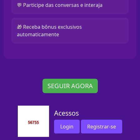
💬 Participe das conversas e interaja
🎁 Receba bônus exclusivos
automaticamente
SEGUIR AGORA
Acessos
Login
Registrar-se