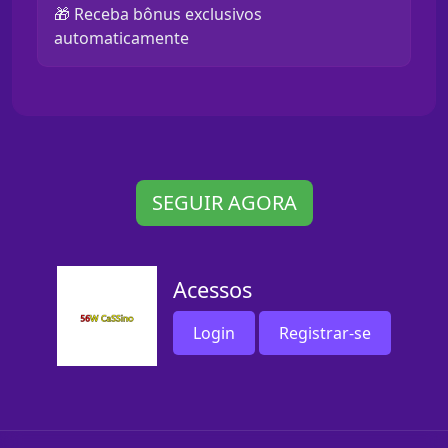
🎁 Receba bônus exclusivos
automaticamente
SEGUIR AGORA
Acessos
Login
Registrar-se