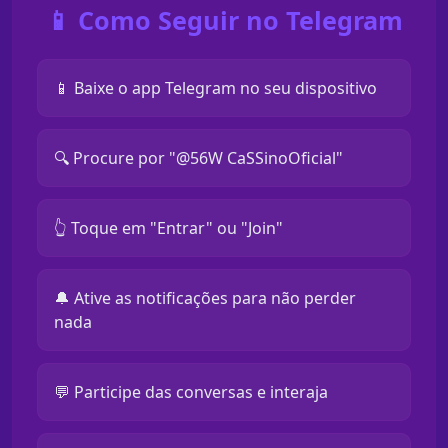
📱 Como Seguir no Telegram
📱 Baixe o app Telegram no seu dispositivo
🔍 Procure por "@56W CaSSinoOficial"
👆 Toque em "Entrar" ou "Join"
🔔 Ative as notificações para não perder
nada
💬 Participe das conversas e interaja