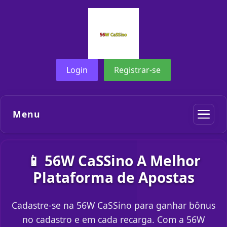
Login
Registrar-se
Menu
📱 56W CaSSino A Melhor
Plataforma de Apostas
Cadastre-se na 56W CaSSino para ganhar bônus
no cadastro e em cada recarga. Com a 56W