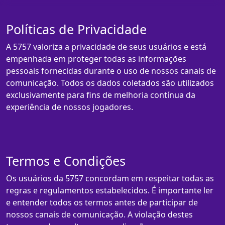
Políticas de Privacidade
A 5757 valoriza a privacidade de seus usuários e está
empenhada em proteger todas as informações
pessoais fornecidas durante o uso de nossos canais de
comunicação. Todos os dados coletados são utilizados
exclusivamente para fins de melhoria contínua da
experiência de nossos jogadores.
Termos e Condições
Os usuários da 5757 concordam em respeitar todas as
regras e regulamentos estabelecidos. É importante ler
e entender todos os termos antes de participar de
nossos canais de comunicação. A violação destes