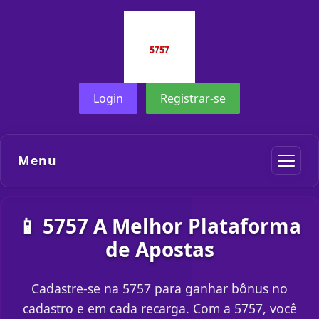
Login
Registrar-se
Menu
📱 5757 A Melhor Plataforma
de Apostas
Cadastre-se na 5757 para ganhar bônus no
cadastro e em cada recarga. Com a 5757, você