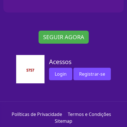
SEGUIR AGORA
Acessos
Login
Registrar-se
Políticas de Privacidade
Termos e Condições
Sitemap