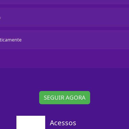
a
aticamente
SEGUIR AGORA
Acessos