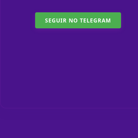
SEGUIR NO TELEGRAM