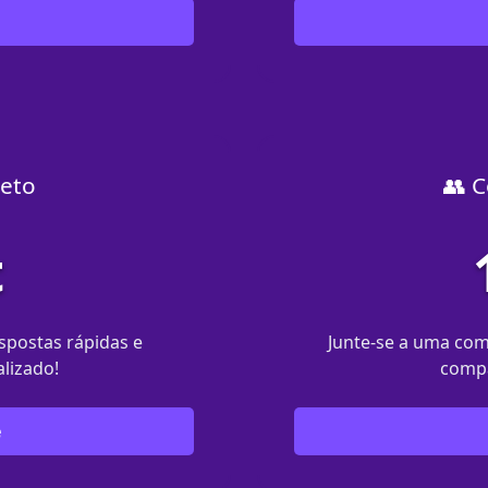
reto
👥 
t
espostas rápidas e
Junte-se a uma com
lizado!
compa
e