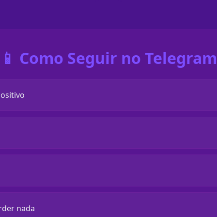
📱 Como Seguir no Telegram
ositivo
erder nada