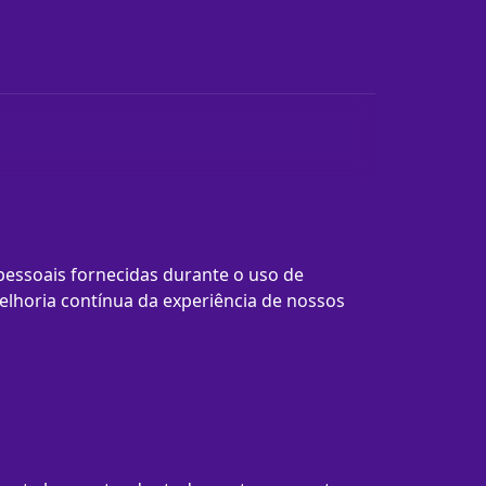
pessoais fornecidas durante o uso de
elhoria contínua da experiência de nossos