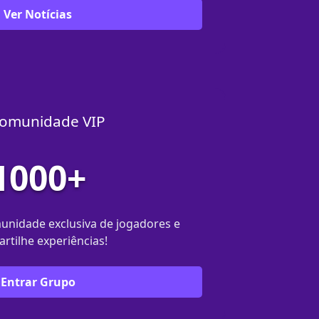
Ver Notícias
Comunidade VIP
1000+
unidade exclusiva de jogadores e
rtilhe experiências!
Entrar Grupo