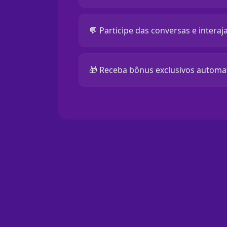
💬 Participe das conversas e interaj
🎁 Receba bônus exclusivos autom