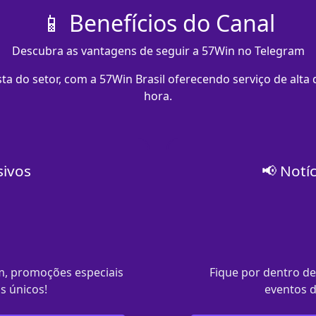
📱 Benefícios do Canal
Descubra as vantagens de seguir a 57Win no Telegram
sta do setor, com a 57Win Brasil oferecendo serviço de alta
hora.
sivos
📢 Notí
m, promoções especiais
Fique por dentro d
s únicos!
eventos d