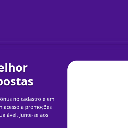
elhor
postas
bônus no cadastro e em
em acesso a promoções
ualável. Junte-se aos