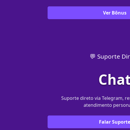
Ver Bônus
💬 Suporte Di
Cha
Suporte direto via Telegram, r
atendimento persona
Falar Suport