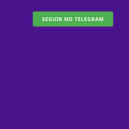
SEGUIR NO TELEGRAM