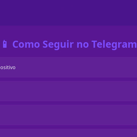
📱 Como Seguir no Telegram
ositivo