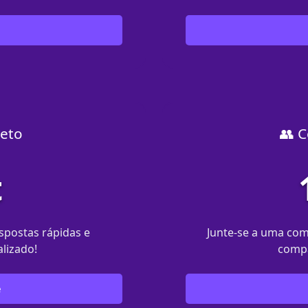
reto
👥 
t
espostas rápidas e
Junte-se a uma com
lizado!
compa
e