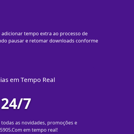
e adicionar tempo extra ao processo de
indo pausar e retomar downloads conforme
cias em Tempo Real
24/7
e todas as novidades, promoções e
 5905.Com em tempo real!