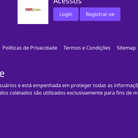
Acessos
Login
Registrar-se
Políticas de Privacidade
Termos e Condições
Sitemap
de
usuários e está empenhada em proteger todas as informaçõ
os coletados são utilizados exclusivamente para fins de m