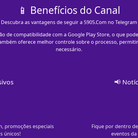
📱 Benefícios do Canal
Descubra as vantagens de seguir a 5905.Com no Telegram
ção de compatibilidade com a Google Play Store, o que pod
também oferece melhor controle sobre o processo, permit
necessário.
sivos
📢 Notí
m, promoções especiais
Fique por dentro d
s únicos!
eventos da