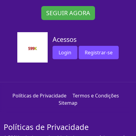
SEGUIR AGORA
Acessos
Login
Registrar-se
Políticas de Privacidade
Termos e Condições
Sitemap
Políticas de Privacidade