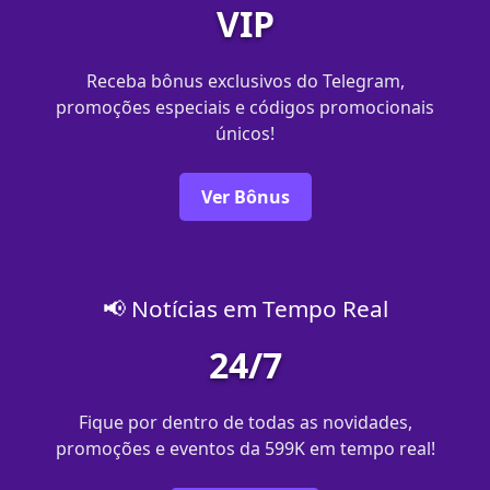
VIP
Receba bônus exclusivos do Telegram,
promoções especiais e códigos promocionais
únicos!
Ver Bônus
📢 Notícias em Tempo Real
24/7
Fique por dentro de todas as novidades,
promoções e eventos da 599K em tempo real!