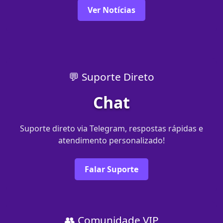
Ver Notícias
💬 Suporte Direto
Chat
Suporte direto via Telegram, respostas rápidas e
atendimento personalizado!
Falar Suporte
👥 Comunidade VIP