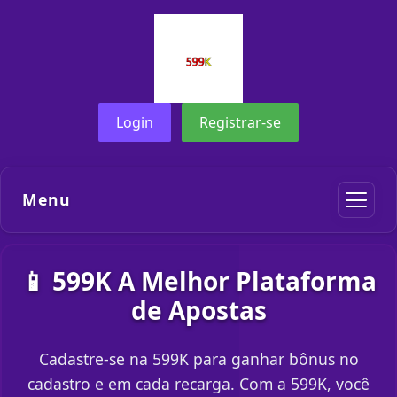
Login
Registrar-se
Menu
📱 599K A Melhor Plataforma
de Apostas
Cadastre-se na 599K para ganhar bônus no
cadastro e em cada recarga. Com a 599K, você