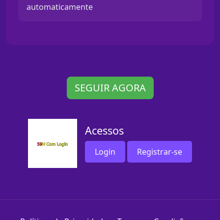
automaticamente
SEGUIR AGORA
Acessos
Login
Registrar-se