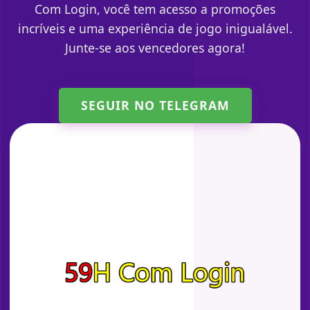
Com Login, você tem acesso a promoções
incríveis e uma experiência de jogo inigualável.
Junte-se aos vencedores agora!
SEGUIR NO TELEGRAM