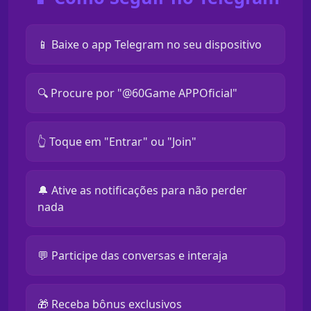
📱 Baixe o app Telegram no seu dispositivo
🔍 Procure por "@60Game APPOficial"
👆 Toque em "Entrar" ou "Join"
🔔 Ative as notificações para não perder
nada
💬 Participe das conversas e interaja
🎁 Receba bônus exclusivos