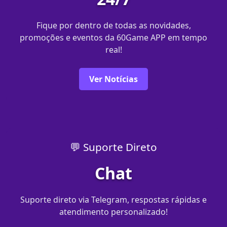
Fique por dentro de todas as novidades,
promoções e eventos da 60Game APP em tempo
real!
Ver Notícias
💬 Suporte Direto
Chat
Suporte direto via Telegram, respostas rápidas e
atendimento personalizado!