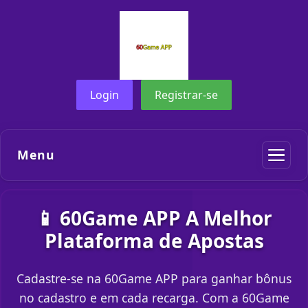
Login
Registrar-se
Menu
📱 60Game APP A Melhor
Plataforma de Apostas
Cadastre-se na 60Game APP para ganhar bônus
no cadastro e em cada recarga. Com a 60Game