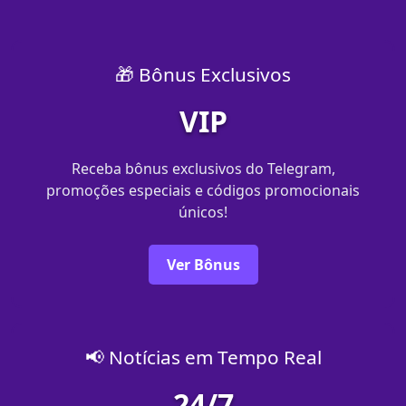
🎁 Bônus Exclusivos
VIP
Receba bônus exclusivos do Telegram,
promoções especiais e códigos promocionais
únicos!
Ver Bônus
📢 Notícias em Tempo Real
24/7