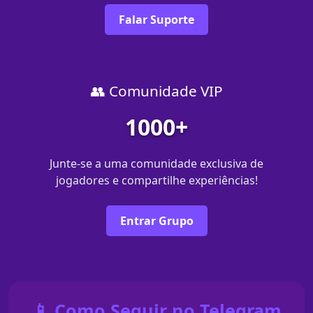
Falar Suporte
👥 Comunidade VIP
1000+
Junte-se a uma comunidade exclusiva de
jogadores e compartilhe experiências!
Entrar Grupo
📱 Como Seguir no Telegram