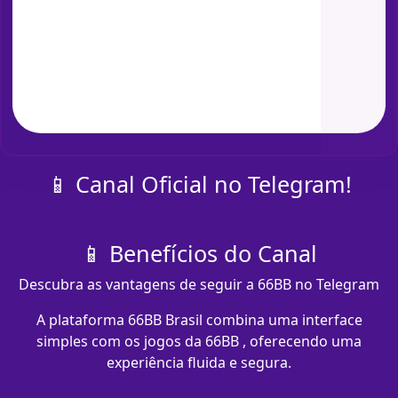
📱 Canal Oficial no Telegram!
📱 Benefícios do Canal
Descubra as vantagens de seguir a 66BB no Telegram
A plataforma 66BB Brasil combina uma interface
simples com os jogos da 66BB , oferecendo uma
experiência fluida e segura.