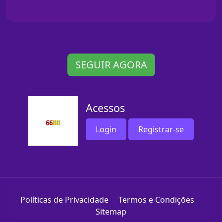
SEGUIR AGORA
Acessos
Login
Registrar-se
Políticas de Privacidade
Termos e Condições
Sitemap