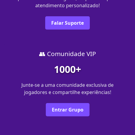
atendimento personalizado!
Falar Suporte
👥 Comunidade VIP
1000+
Junte-se a uma comunidade exclusiva de
jogadores e compartilhe experiências!
Entrar Grupo