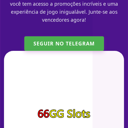
você tem acesso a promoções incríveis e uma
experiência de jogo inigualável. Junte-se aos
vencedores agora!
SEGUIR NO TELEGRAM