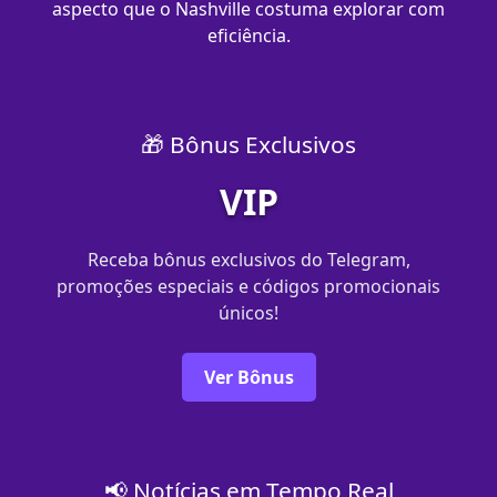
aspecto que o Nashville costuma explorar com
eficiência.
🎁 Bônus Exclusivos
VIP
Receba bônus exclusivos do Telegram,
promoções especiais e códigos promocionais
únicos!
Ver Bônus
📢 Notícias em Tempo Real