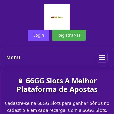
Login
Registrar-se
Menu
📱 66GG Slots A Melhor
Plataforma de Apostas
Cadastre-se na 66GG Slots para ganhar bônus no
cadastro e em cada recarga. Com a 66GG Slots,