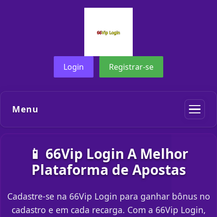
Login
Registrar-se
Menu
📱 66Vip Login A Melhor
Plataforma de Apostas
Cadastre-se na 66Vip Login para ganhar bônus no
cadastro e em cada recarga. Com a 66Vip Login,