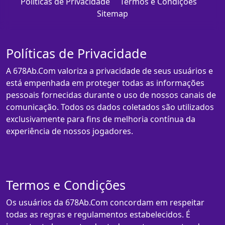
Políticas de Privacidade
Termos e Condições
Sitemap
Políticas de Privacidade
A 678Ab.Com valoriza a privacidade de seus usuários e
está empenhada em proteger todas as informações
pessoais fornecidas durante o uso de nossos canais de
comunicação. Todos os dados coletados são utilizados
exclusivamente para fins de melhoria contínua da
experiência de nossos jogadores.
Termos e Condições
Os usuários da 678Ab.Com concordam em respeitar
todas as regras e regulamentos estabelecidos. É