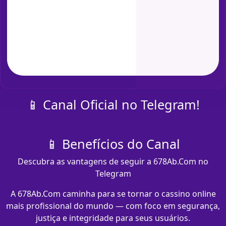
📱 Canal Oficial no Telegram!
📱 Benefícios do Canal
Descubra as vantagens de seguir a 678Ab.Com no
Telegram
A 678Ab.Com caminha para se tornar o cassino online
mais profissional do mundo — com foco em segurança,
justiça e integridade para seus usuários.