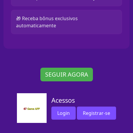
🎁 Receba bônus exclusivos
automaticamente
SEGUIR AGORA
Acessos
Login
Registrar-se