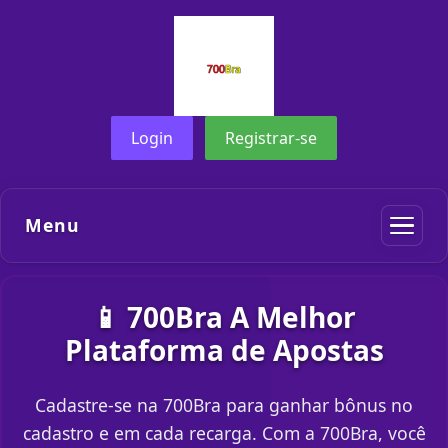
Login
Registrar-se
Menu
📱 700Bra A Melhor
Plataforma de Apostas
Cadastre-se na 700Bra para ganhar bônus no
cadastro e em cada recarga. Com a 700Bra, você