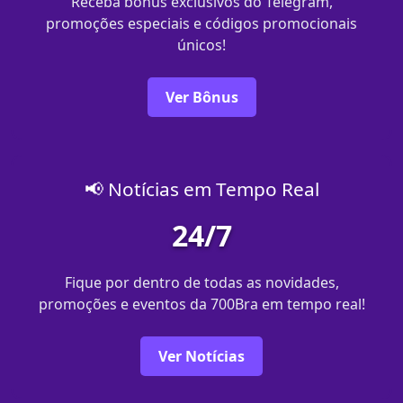
Receba bônus exclusivos do Telegram,
promoções especiais e códigos promocionais
únicos!
Ver Bônus
📢 Notícias em Tempo Real
24/7
Fique por dentro de todas as novidades,
promoções e eventos da 700Bra em tempo real!
Ver Notícias