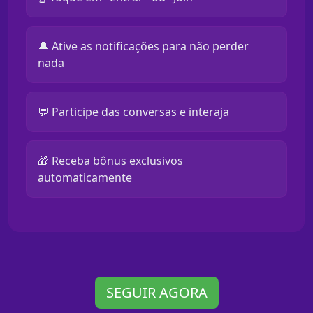
🔔 Ative as notificações para não perder
nada
💬 Participe das conversas e interaja
🎁 Receba bônus exclusivos
automaticamente
SEGUIR AGORA