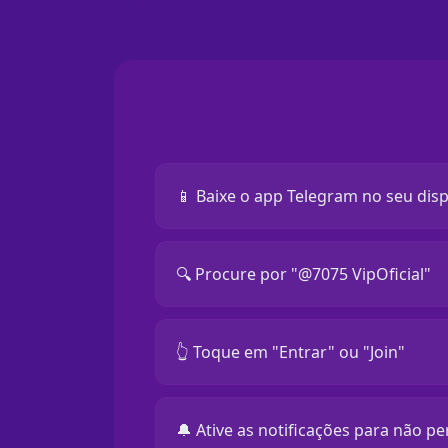
📱 Baixe o app Telegram no seu disp
🔍 Procure por "@7075 VipOficial"
👆 Toque em "Entrar" ou "Join"
🔔 Ative as notificações para não p