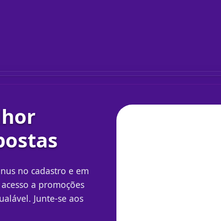
lhor
postas
ônus no cadastro e em
m acesso a promoções
ualável. Junte-se aos