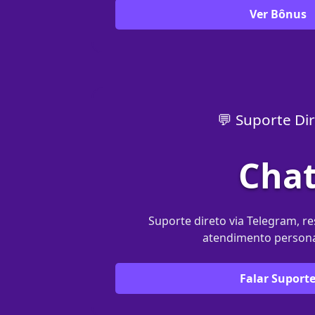
Ver Bônus
💬 Suporte Di
Cha
Suporte direto via Telegram, r
atendimento persona
Falar Suport