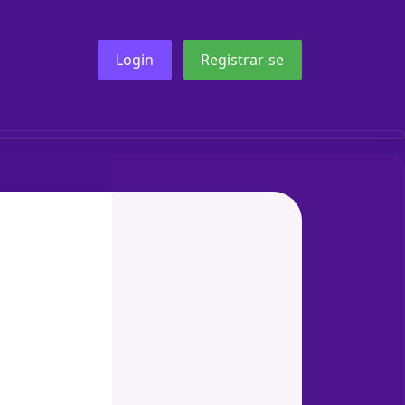
Login
Registrar-se