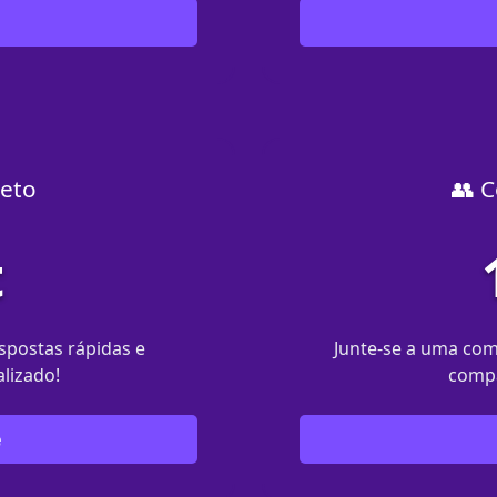
reto
👥 
t
espostas rápidas e
Junte-se a uma com
lizado!
compa
e