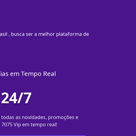
asil , busca ser a melhor plataforma de
cias em Tempo Real
24/7
e todas as novidades, promoções e
 7075 Vip em tempo real!