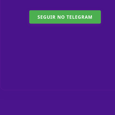
SEGUIR NO TELEGRAM