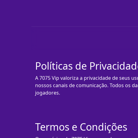
Políticas de Privacida
A 7075 Vip valoriza a privacidade de seus 
nossos canais de comunicação. Todos os dad
jogadores.
Termos e Condições