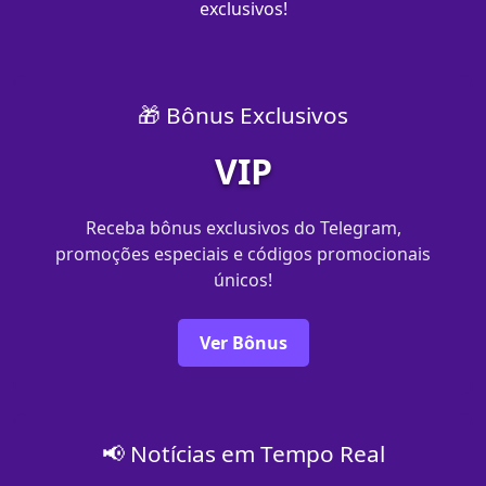
exclusivos!
🎁 Bônus Exclusivos
VIP
Receba bônus exclusivos do Telegram,
promoções especiais e códigos promocionais
únicos!
Ver Bônus
📢 Notícias em Tempo Real