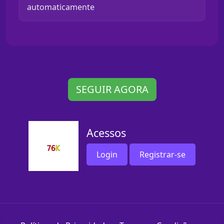
automaticamente
SEGUIR AGORA
Acessos
Login
Registrar-se