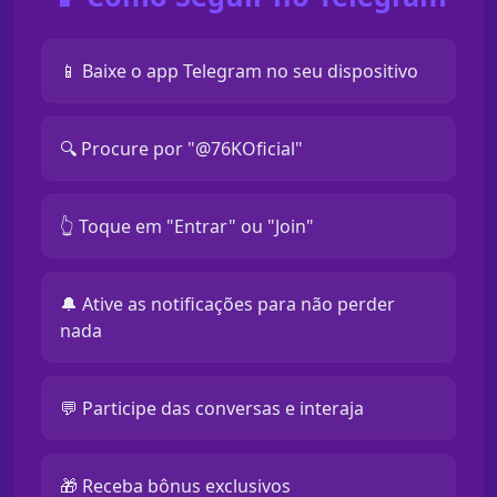
📱 Baixe o app Telegram no seu dispositivo
🔍 Procure por "@76KOficial"
👆 Toque em "Entrar" ou "Join"
🔔 Ative as notificações para não perder
nada
💬 Participe das conversas e interaja
🎁 Receba bônus exclusivos