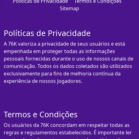
Políticas de Privacidade
Termos e Condições
Sitemap
Políticas de Privacidade
A 76K valoriza a privacidade de seus usuários e está
empenhada em proteger todas as informações
pessoais fornecidas durante o uso de nossos canais de
comunicação. Todos os dados coletados são utilizados
exclusivamente para fins de melhoria contínua da
experiência de nossos jogadores.
Termos e Condições
Os usuários da 76K concordam em respeitar todas as
regras e regulamentos estabelecidos. É importante ler