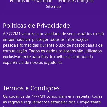
Políticas de Privacidade
Termos e Condições
Sitemap
Políticas de Privacidade
A 7777M1 valoriza a privacidade de seus usuários e está
empenhada em proteger todas as informações
pessoais fornecidas durante o uso de nossos canais de
comunicação. Todos os dados coletados são utilizados
exclusivamente para fins de melhoria contínua da
experiência de nossos jogadores.
Termos e Condições
Os usuários da 7777M1 concordam em respeitar todas
as regras e regulamentos estabelecidos. É importante