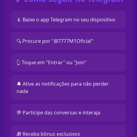
📱 Baixe o app Telegram no seu dispositivo
🔍 Procure por "@7777M1Oficial"
👆 Toque em "Entrar" ou "Join"
🔔 Ative as notificações para não perder
nada
💬 Participe das conversas e interaja
🎁 Receba bônus exclusivos