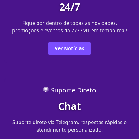
24/7
Fique por dentro de todas as novidades,
promoções e eventos da 7777M1 em tempo real!
Ver Notícias
💬 Suporte Direto
Chat
Suporte direto via Telegram, respostas rápidas e
atendimento personalizado!