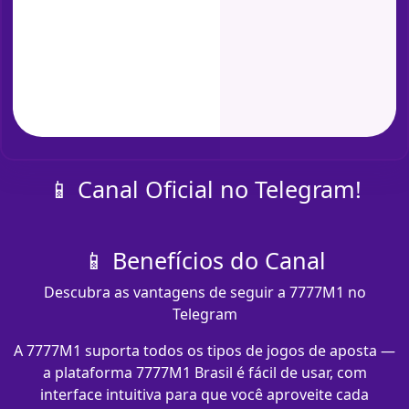
📱 Canal Oficial no Telegram!
📱 Benefícios do Canal
Descubra as vantagens de seguir a 7777M1 no
Telegram
A 7777M1 suporta todos os tipos de jogos de aposta —
a plataforma 7777M1 Brasil é fácil de usar, com
interface intuitiva para que você aproveite cada