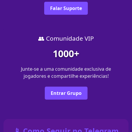
Falar Suporte
👥 Comunidade VIP
1000+
Junte-se a uma comunidade exclusiva de
jogadores e compartilhe experiências!
Entrar Grupo
📱 Como Seguir no Telegram