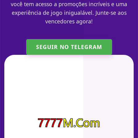
você tem acesso a promoções incríveis e uma
experiência de jogo inigualável. Junte-se aos
vencedores agora!
SEGUIR NO TELEGRAM