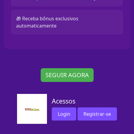
🎁 Receba bônus exclusivos
automaticamente
SEGUIR AGORA
Acessos
Login
Registrar-se