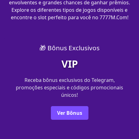
envolventes e grandes chances de ganhar prêmios.
Explore os diferentes tipos de jogos disponíveis e
encontre o slot perfeito para você no 7777M.Com!
🎁 Bônus Exclusivos
VIP
Receba bônus exclusivos do Telegram,
promoções especiais e códigos promocionais
únicos!
Ver Bônus