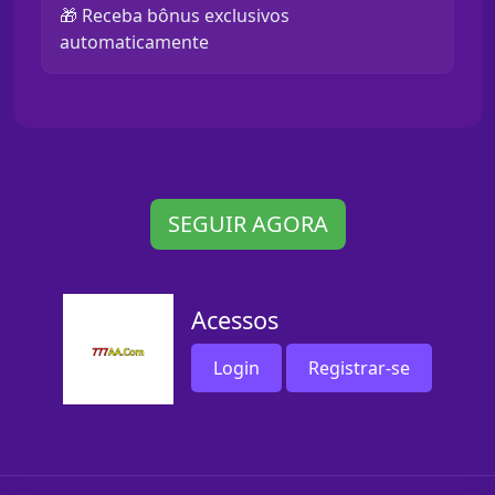
🎁 Receba bônus exclusivos
automaticamente
SEGUIR AGORA
Acessos
Login
Registrar-se