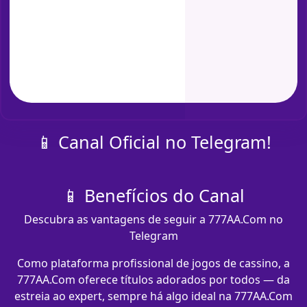
📱 Canal Oficial no Telegram!
📱 Benefícios do Canal
Descubra as vantagens de seguir a 777AA.Com no
Telegram
Como plataforma profissional de jogos de cassino, a
777AA.Com oferece títulos adorados por todos — da
estreia ao expert, sempre há algo ideal na 777AA.Com