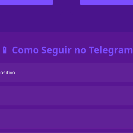
📱 Como Seguir no Telegram
ositivo