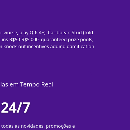
r worse, play Q-6-4+), Caribbean Stud (fold
ins R$50-R$5.000, guaranteed prize pools,
m knock-out incentives adding gamification
cias em Tempo Real
24/7
e todas as novidades, promoções e