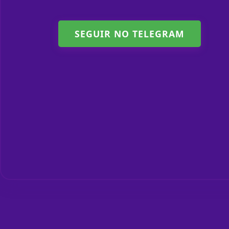
SEGUIR NO TELEGRAM