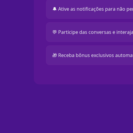
🔔 Ative as notificações para não p
💬 Participe das conversas e interaj
🎁 Receba bônus exclusivos autom