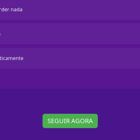
erder nada
a
aticamente
SEGUIR AGORA