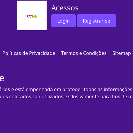
Acessos
Login
Registrar-se
Políticas de Privacidade
Termos e Condições
Sitemap
de
uários e está empenhada em proteger todas as informações
os coletados são utilizados exclusivamente para fins de m