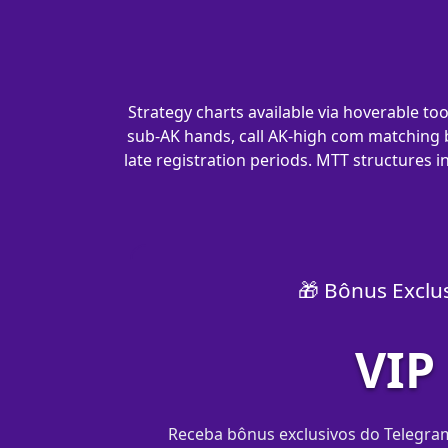
Strategy charts available via hoverable to
sub-AK hands, call AK-high com matching 
late registration periods. MTT structures
🎁 Bônus Exclu
VIP
Receba bônus exclusivos do Telegra