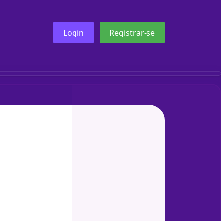
Login
Registrar-se