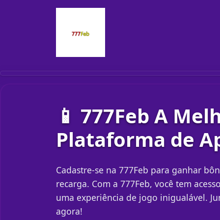
📱 777Feb A Mel
Plataforma de A
Cadastre-se na 777Feb para ganhar bôn
recarga. Com a 777Feb, você tem acesso
uma experiência de jogo inigualável. J
agora!