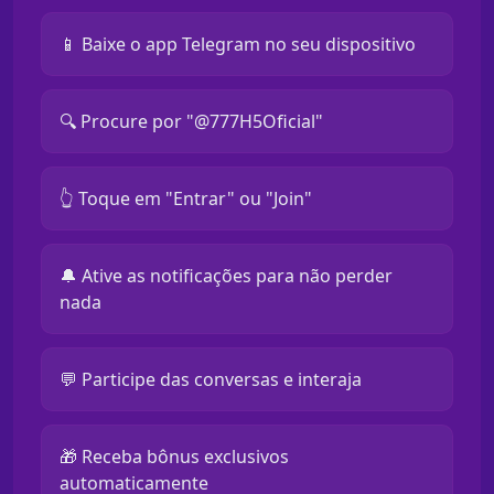
📱 Baixe o app Telegram no seu dispositivo
🔍 Procure por "@777H5Oficial"
👆 Toque em "Entrar" ou "Join"
🔔 Ative as notificações para não perder
nada
💬 Participe das conversas e interaja
🎁 Receba bônus exclusivos
automaticamente