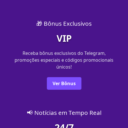
🎁 Bônus Exclusivos
VIP
Receba bônus exclusivos do Telegram,
promoções especiais e códigos promocionais
únicos!
Ver Bônus
📢 Notícias em Tempo Real
24/7