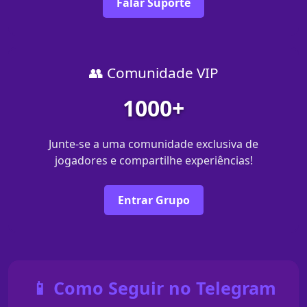
Falar Suporte
👥 Comunidade VIP
1000+
Junte-se a uma comunidade exclusiva de
jogadores e compartilhe experiências!
Entrar Grupo
📱 Como Seguir no Telegram