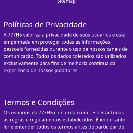
Sitemap
Políticas de Privacidade
A 777H5 valoriza a privacidade de seus usuários e está
empenhada em proteger todas as informações
pessoais fornecidas durante o uso de nossos canais de
comunicação. Todos os dados coletados são utilizados
exclusivamente para fins de melhoria contínua da
experiência de nossos jogadores.
Termos e Condições
Os usuários da 777H5 concordam em respeitar todas
as regras e regulamentos estabelecidos. É importante
ler e entender todos os termos antes de participar de