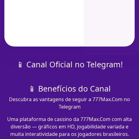
📱 Canal Oficial no Telegram!
📱 Benefícios do Canal
Descubra as vantagens de seguir a 777Max.Com no
Telegram
Uma plataforma de cassino da 777Max.Com com alta
diversão — gráficos em HD, jogabilidade variada e
muita interatividade para os jogadores brasileiros.