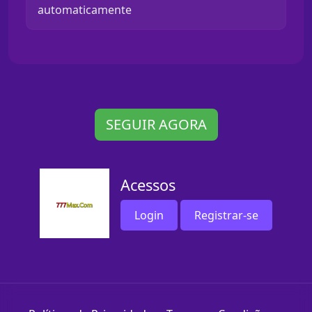
automaticamente
SEGUIR AGORA
Acessos
Login
Registrar-se