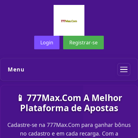
Login
Registrar-se
Menu
📱 777Max.Com A Melhor
Plataforma de Apostas
Cadastre-se na 777Max.Com para ganhar bônus
no cadastro e em cada recarga. Com a