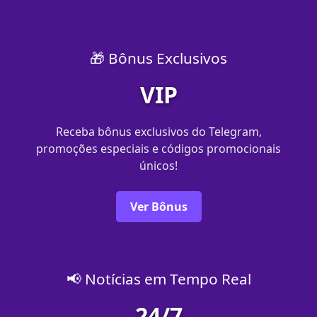
🎁 Bônus Exclusivos
VIP
Receba bônus exclusivos do Telegram,
promoções especiais e códigos promocionais
únicos!
Ver Bônus
📢 Notícias em Tempo Real
24/7